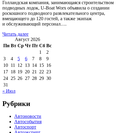
Голландская компания, занимающаяся строительством
подводных лодок, U-Boat Worx объявила о создании
роскошного подводного развлекательного центра,
вмещающего до 120 гостей, а также экипаж
и обслуживающий персонал….
Читать далее
Август 2026
Пн
Вт
Ср
Чт
Пт
Сб
Вс
1
2
3
4
5
6
7
8
9
10
11
12
13
14
15
16
17
18
19
20
21
22
23
24
25
26
27
28
29
30
31
« Июл
Рубрики
Автоновости
Автособытия
Автоспорт
Автоэксперт