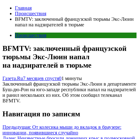
Главная
Происшествия
BFMTV: заключенный французской тюрьмы Экс-Люин
напал на надзирателей в тюрьме
Происшествия
BFMTV: заключенный французской
тюрьмы Экс-Люин напал
на надзирателей в тюрьме
Газета.Ru
7 месяцев спустя
0
1 минуты
Заключенный французской тюрьмы Экс-Люин в департаменте
Буш-дю-Рон на юго-западе республики напал на надзирателей
и ранил нескольких из них. Об этом сообщил телеканал
BFMTV.
Навигация по записям
Предыдущая:
От колесика мыши до вкладок в браузере:
инновации, появившиеся случайно
Далее:
Неизвестные бросили домашних крыс в подмосковной