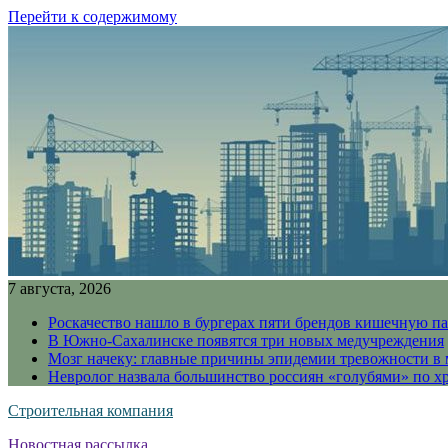
Перейти к содержимому
7 августа, 2026
Роскачество нашло в бургерах пяти брендов кишечную п
В Южно-Сахалинске появятся три новых медучреждения
Мозг начеку: главные причины эпидемии тревожности в
Невролог назвала большинство россиян «голубями» по х
Строительная компания
Новостная рассылка