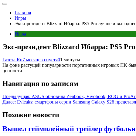
Главная
Игры
Экс-президент Blizzard Ибарра: PS5 Pro лучше и выгодн
Игры
Экс-президент Blizzard Ибарра: PS5 Pr
Газета.Ru
7 месяцев спустя
0
1 минуты
На фоне растущей популярности портативных игровых ПК бывши
ценности.
Навигация по записям
Предыдущая:
ASUS обновила Zenbook, Vivobook, ROG и ProAr
Далее:
Evleaks: смартфоны серии Samsung Galaxy S26 представя
Похожие новости
Вышел геймплейный трейлер футбольно