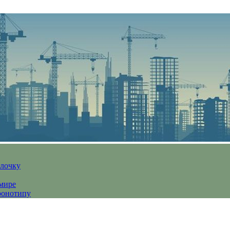
алочку
 мире
ронотипу