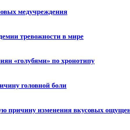
новых медучреждения
демии тревожности в мире
иян «голубями» по хронотипу
ичину головной боли
ную причину изменения вкусовых ощуще