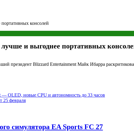
ее портативных консолей
o лучше и выгоднее портативных консол
й президент Blizzard Entertainment Майк Ибарра раскритикова
t — OLED, новые CPU и автономность до 33 часов
т 25 февраля
го симулятора EA Sports FC 27