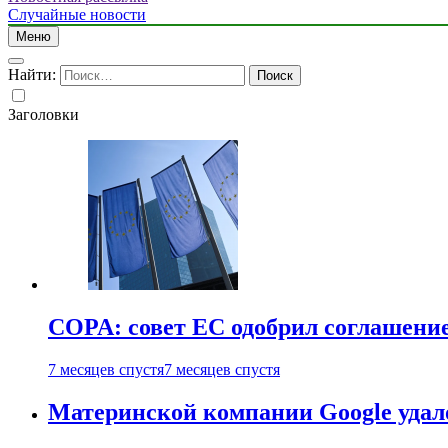
Случайные новости
Меню
Найти:
Заголовки
COPA: совет ЕС одобрил соглашение
7 месяцев спустя
7 месяцев спустя
Материнской компании Google удало