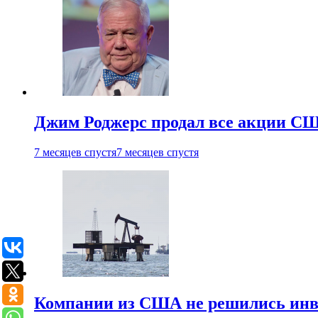
Джим Роджерс продал все акции СШ
7 месяцев спустя
7 месяцев спустя
Компании из США не решились инве