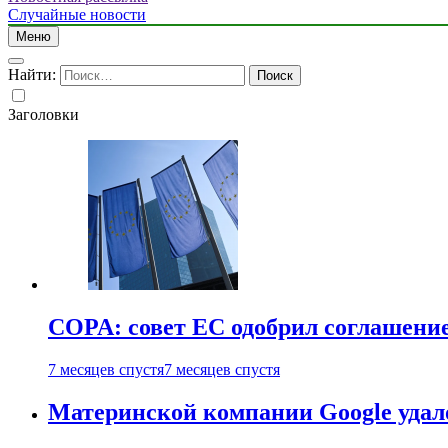
Случайные новости
Меню
Найти:
Заголовки
COPA: совет ЕС одобрил соглашение
7 месяцев спустя
7 месяцев спустя
Материнской компании Google удало