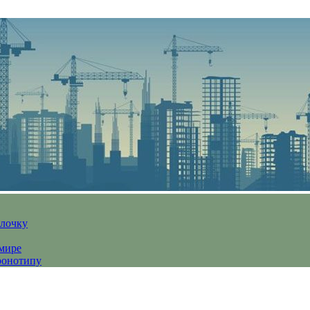
алочку
 мире
ронотипу