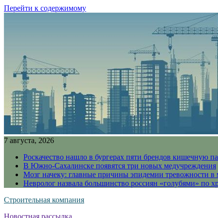
Перейти к содержимому
7 августа, 2026
Роскачество нашло в бургерах пяти брендов кишечную п
В Южно-Сахалинске появятся три новых медучреждения
Мозг начеку: главные причины эпидемии тревожности в
Невролог назвала большинство россиян «голубями» по х
Строительная компания
Новостная рассылка