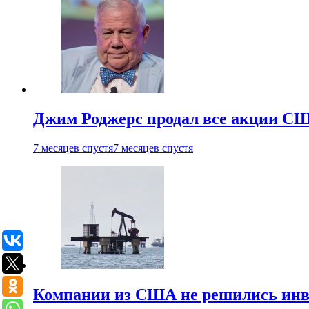
Джим Роджерс продал все акции СШ
7 месяцев спустя
7 месяцев спустя
Компании из США не решились инве