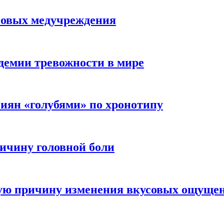
новых медучреждения
демии тревожности в мире
иян «голубями» по хронотипу
ичину головной боли
ную причину изменения вкусовых ощуще