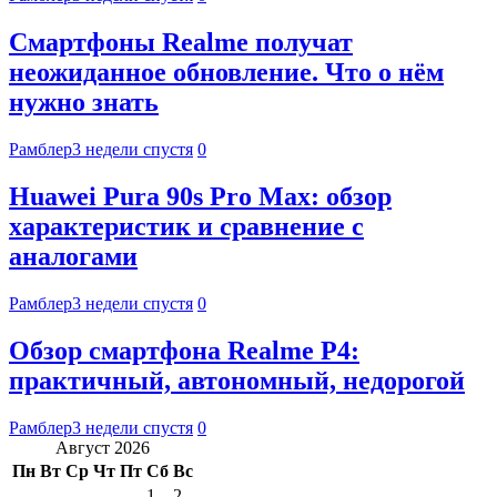
Смартфоны Realme получат
неожиданное обновление. Что о нём
нужно знать
Рамблер
3 недели спустя
0
Huawei Pura 90s Pro Max: обзор
характеристик и сравнение с
аналогами
Рамблер
3 недели спустя
0
Обзор смартфона Realme P4:
практичный, автономный, недорогой
Рамблер
3 недели спустя
0
Август 2026
Пн
Вт
Ср
Чт
Пт
Сб
Вс
1
2