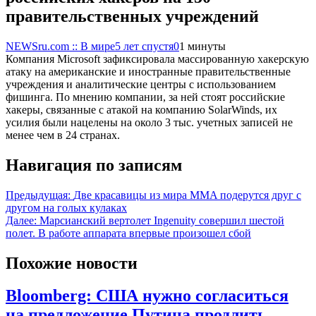
правительственных учреждений
NEWSru.com :: В мире
5 лет спустя
0
1 минуты
Компания Microsoft зафиксировала массированную хакерскую
атаку на американские и иностранные правительственные
учреждения и аналитические центры с использованием
фишинга. По мнению компании, за ней стоят российские
хакеры, связанные с атакой на компанию SolarWinds, их
усилия были нацелены на около 3 тыс. учетных записей не
менее чем в 24 странах.
Навигация по записям
Предыдущая:
Две красавицы из мира MMA подерутся друг с
другом на голых кулаках
Далее:
Марсианский вертолет Ingenuity совершил шестой
полет. В работе аппарата впервые произошел сбой
Похожие новости
Bloomberg: США нужно согласиться
на предложение Путина продлить