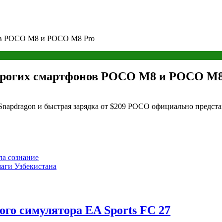
нов POCO M8 и POCO M8 Pro
дорогих смартфонов POCO M8 и POCO M8
napdragon и быстрая зарядка от $209 POCO официально предс
ла сознание
аги Узбекистана
го симулятора EA Sports FC 27