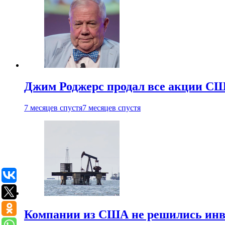
Джим Роджерс продал все акции СШ
7 месяцев спустя
7 месяцев спустя
Компании из США не решились инве