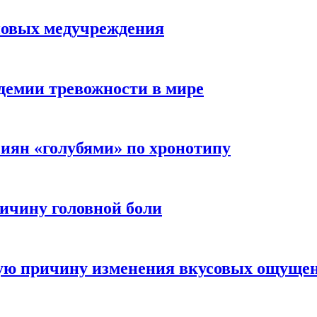
новых медучреждения
демии тревожности в мире
иян «голубями» по хронотипу
ичину головной боли
ную причину изменения вкусовых ощуще