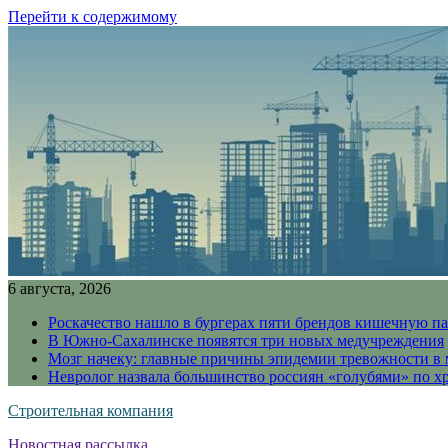
Перейти к содержимому
6 августа, 2026
Роскачество нашло в бургерах пяти брендов кишечную п
В Южно-Сахалинске появятся три новых медучреждения
Мозг начеку: главные причины эпидемии тревожности в
Невролог назвала большинство россиян «голубями» по х
Строительная компания
Новостная рассылка