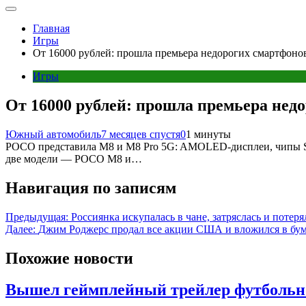
Главная
Игры
От 16000 рублей: прошла премьера недорогих смартфо
Игры
От 16000 рублей: прошла премьера не
Южный автомобиль
7 месяцев спустя
0
1 минуты
POCO представила M8 и M8 Pro 5G: AMOLED-дисплеи, чипы S
две модели — POCO M8 и…
Навигация по записям
Предыдущая:
Россиянка искупалась в чане, затряслась и потеря
Далее:
Джим Роджерс продал все акции США и вложился в бум
Похожие новости
Вышел геймплейный трейлер футбольно