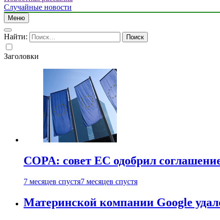
Случайные новости
Меню
Найти:
Заголовки
COPA: совет ЕС одобрил соглашение
7 месяцев спустя
7 месяцев спустя
Материнской компании Google удало