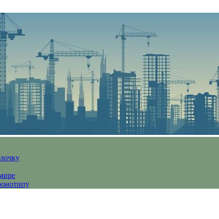
алочку
 мире
ронотипу