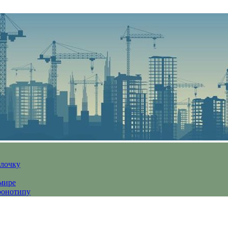
алочку
 мире
ронотипу