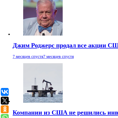
Джим Роджерс продал все акции СШ
7 месяцев спустя
7 месяцев спустя
Компании из США не решились инве