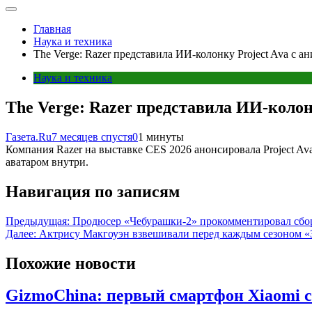
Главная
Наука и техника
The Verge: Razer представила ИИ-колонку Project Ava с 
Наука и техника
The Verge: Razer представила ИИ-колон
Газета.Ru
7 месяцев спустя
0
1 минуты
Компания Razer на выставке CES 2026 анонсировала Project 
аватаром внутри.
Навигация по записям
Предыдущая:
Продюсер «Чебурашки-2» прокомментировал сбор
Далее:
Актрису Макгоуэн взвешивали перед каждым сезоном 
Похожие новости
GizmoChina: первый смартфон Xiaomi 