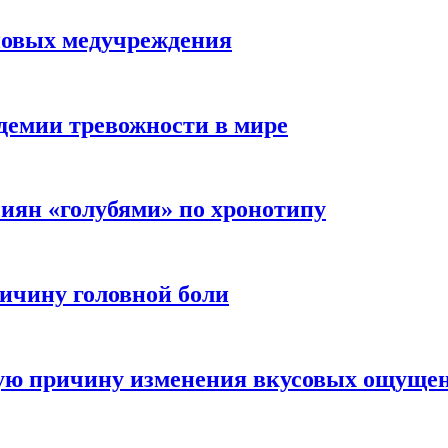
новых медучреждения
демии тревожности в мире
иян «голубями» по хронотипу
ичину головной боли
ную причину изменения вкусовых ощуще