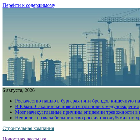
Перейти к содержимому
6 августа, 2026
Роскачество нашло в бургерах пяти брендов кишечную п
В Южно-Сахалинске появятся три новых медучреждения
Мозг начеку: главные причины эпидемии тревожности в
Невролог назвала большинство россиян «голубями» по х
Строительная компания
Новостная рассылка