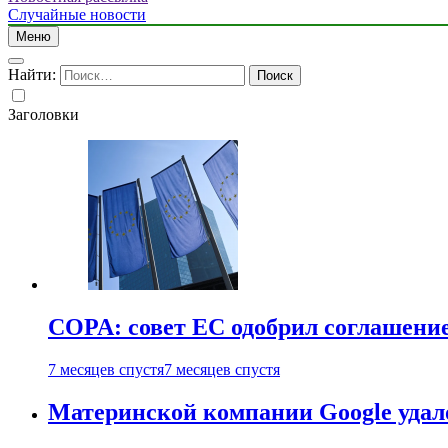
Случайные новости
Меню
Найти:
Заголовки
COPA: совет ЕС одобрил соглашение
7 месяцев спустя
7 месяцев спустя
Материнской компании Google удало