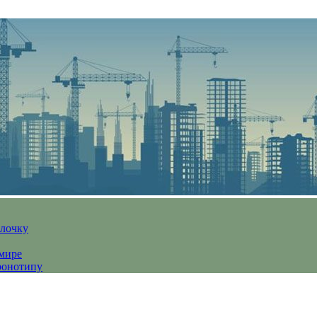
алочку
 мире
ронотипу