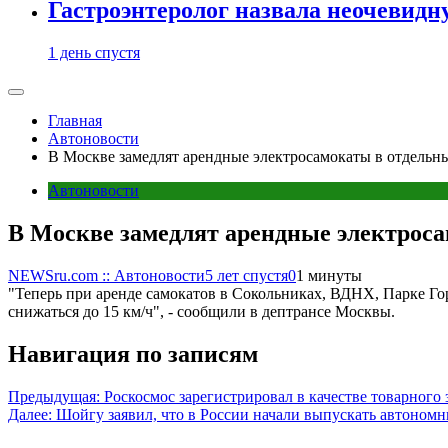
Гастроэнтеролог назвала неочевид
1 день спустя
Главная
Автоновости
В Москве замедлят арендные электросамокаты в отдельн
Автоновости
В Москве замедлят арендные электроса
NEWSru.com :: Автоновости
5 лет спустя
0
1 минуты
"Теперь при аренде самокатов в Сокольниках, ВДНХ, Парке Гор
снижаться до 15 км/ч", - сообщили в дептрансе Москвы.
Навигация по записям
Предыдущая:
Роскосмос зарегистрировал в качестве товарного
Далее:
Шойгу заявил, что в России начали выпускать автоном