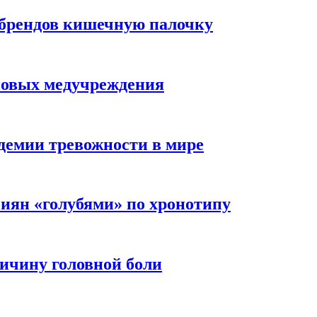
 брендов кишечную палочку
новых медучреждения
демии тревожности в мире
иян «голубями» по хронотипу
ичину головной боли