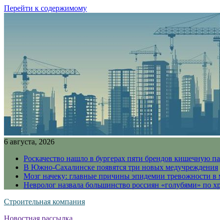
Перейти к содержимому
6 августа, 2026
Роскачество нашло в бургерах пяти брендов кишечную п
В Южно-Сахалинске появятся три новых медучреждения
Мозг начеку: главные причины эпидемии тревожности в
Невролог назвала большинство россиян «голубями» по х
Строительная компания
Новостная рассылка